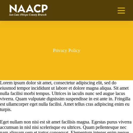
S
k
i
p
t
o
c
o
n
Privacy Policy
t
e
n
t
Lorem ipsum dolor sit amet, consectetur adipiscing elit, sed do
eiusmod tempor incididunt ut labore et dolore magna aliqua. Sit amet
nulla facilisi morbi tempus. Ultrices in iaculis nunc sed augue lacus
viverra. Quam vulputate dignissim suspendisse in est ante in. Fringilla
est ullamcorper eget nulla facilisi. Amet tellus cras adipiscing enim eu
turpis.
Eget nullam non nisi est sit amet facilisis magna. Egestas purus viverra
accumsan in nisl nisi scelerisque eu ultrices. Quam pellentesque nec
nam aliquam sem et tortor consequat. Elementum integer enim neque